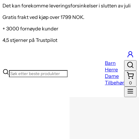
Groundies All Terrain Low 2.0 Men Løpesko
Det kan forekomme leveringsforsinkelser i slutten av juli
Gratis frakt ved kjøp over 1799 NOK.
+ 3000 fornøyde kunder
4,5 stjerner på Trustpilot
Barn
Herre
Dame
Tilbehør
0