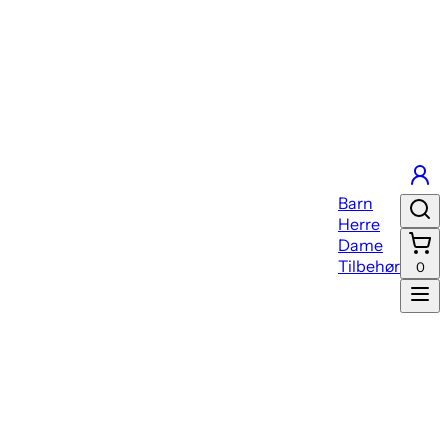
Barn
Herre
Dame
Tilbehør
0