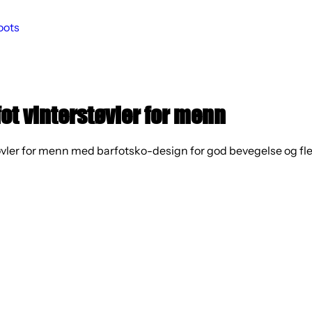
oots
ot vinterstøvler for menn
vler for menn med barfotsko-design for god bevegelse og flek