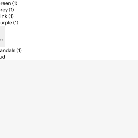
reen (1)
rey (1)
ink (1)
urple (1)
pe
andals (1)
bud