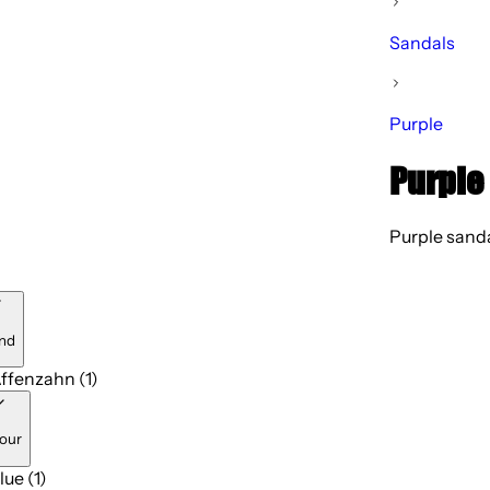
Sandals
Purple
Purple
Purple sanda
nd
ffenzahn (1)
our
lue (1)