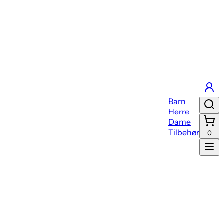
Barn
Herre
Dame
Tilbehør
0