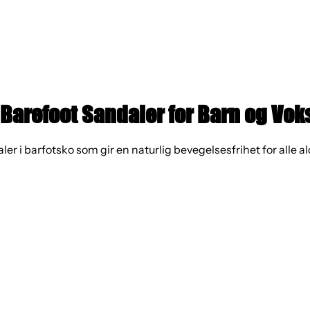
 Barefoot Sandaler for Barn og Vok
ler i barfotsko som gir en naturlig bevegelsesfrihet for alle a