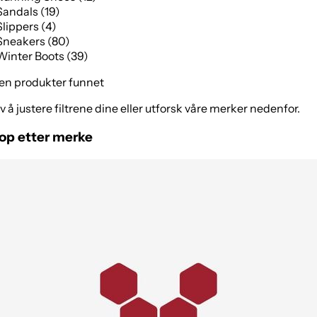
Sandals (19)
Slippers (4)
Sneakers (80)
Winter Boots (39)
en produkter funnet
v å justere filtrene dine eller utforsk våre merker nedenfor.
op etter merke