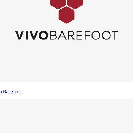
o Barefoot