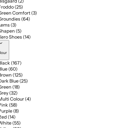
Bisgaard (2)
Froddo (25)
Green Comfort (3)
Groundies (64)
Lems (3)
Shapen (5)
Xero Shoes (14)
lour
Black (167)
Blue (60)
Brown (125)
Dark Blue (25)
Green (18)
Grey (32)
Multi Colour (4)
Pink (58)
Purple (8)
Red (14)
White (55)