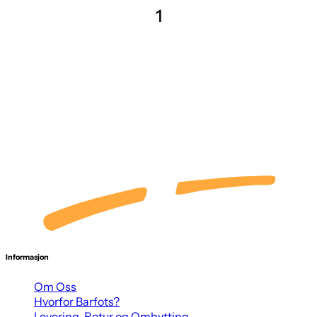
1
Informasjon
Om Oss
Hvorfor Barfots?
Levering, Retur og Ombytting