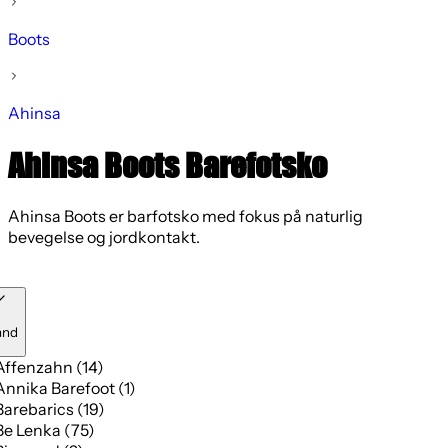
Boots
Ahinsa
Ahinsa Boots Barefotsko
Ahinsa Boots er barfotsko med fokus på naturlig
bevegelse og jordkontakt.
and
Affenzahn (14)
Annika Barefoot (1)
Barebarics (19)
Be Lenka (75)