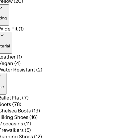
Yellow (20)
ting
Wide Fit (1)
terial
Leather (1)
Vegan (4)
Water Resistant (2)
pe
Ballet Flat (7)
Boots (78)
Chelsea Boots (19)
Hiking Shoes (16)
Moccasins (11)
Prewalkers (5)
Running Shoes (12)