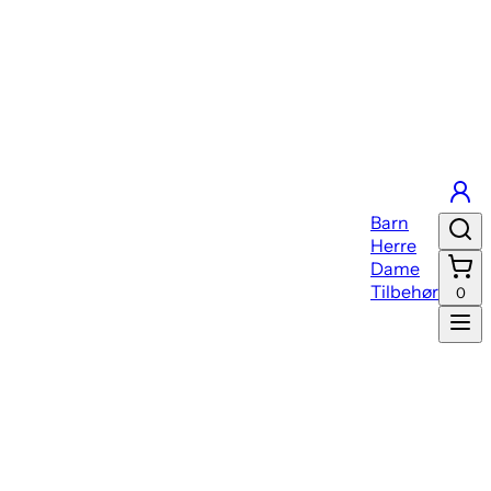
Barn
Herre
Dame
Tilbehør
0