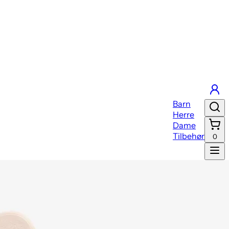
Barn
Herre
Dame
Tilbehør
0