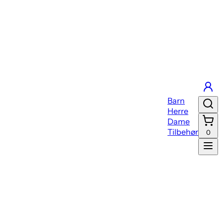
Barn
Herre
Dame
Tilbehør
0