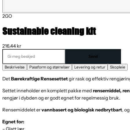
2GO
Sustainable cleaning kit
216,44 kr
Send
Beskrivelse
Passform og størrelser
Levering og retur
Skopleie
Det
Bærekraftige Rensesettet
gir rask og effektiv rengjørin
Settet inneholder en komplett pakke med
rensemiddel, ren
rengjør i dybden og er godt egnet for regelmessig bruk.
Rensemiddelet er
vannbasert og biologisk nedbrytbart
, o
Egnet for:
– Glatt lær