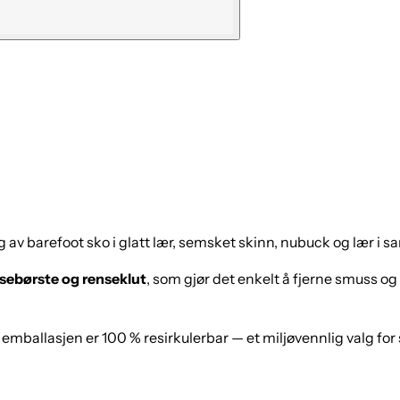
g av barefoot sko i glatt lær, semsket skinn, nubuck og lær i sa
sebørste og renseklut
, som gjør det enkelt å fjerne smuss o
g emballasjen er 100 % resirkulerbar — et miljøvennlig valg for 