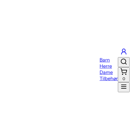
Barn
Herre
Dame
Tilbehør
0