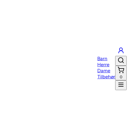
Barn
Herre
Dame
Tilbehør
0